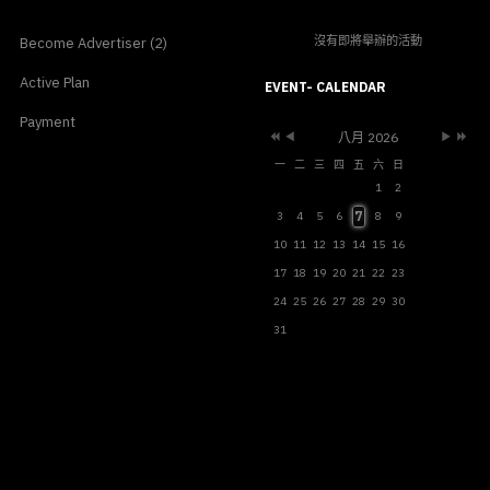
沒有即將舉辦的活動
Become Advertiser (2)
Previous
Previous
Next
Next
Active Plan
Year
Month
Month
Year
EVENT- CALENDAR
Payment
八月 2026
一
二
三
四
五
六
日
1
2
7
3
4
5
6
8
9
10
11
12
13
14
15
16
17
18
19
20
21
22
23
24
25
26
27
28
29
30
31