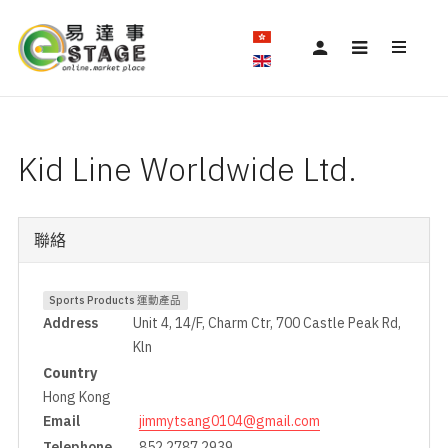
Kid Line Worldwide Ltd.
聯絡
Sports Products 運動產品
Address
Unit 4, 14/F, Charm Ctr, 700 Castle Peak Rd,
Kln
Country
Hong Kong
Email
jimmytsang0104@gmail.com
Telephone
852 2787 2939