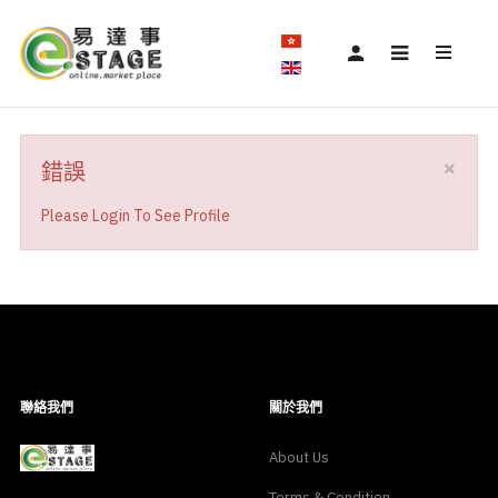
×
錯誤
Please Login To See Profile
聯絡我們
關於我們
About Us
Terms & Condition