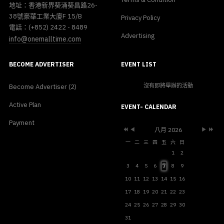
地址：香港新界葵涌葵昌路26-
38號豪華工業大廈F 15/B
Privacy Policy
電話：(+852) 2422 - 8489
Advertising
info@onemalltime.com
BECOME ADVERTISER
EVENT LIST
沒有即將舉辦的活動
Become Advertiser (2)
Previous
Previous
Next
Next
Active Plan
Year
Month
Month
Year
EVENT- CALENDAR
Payment
八月 2026
一
二
三
四
五
六
日
1
2
7
3
4
5
6
8
9
10
11
12
13
14
15
16
17
18
19
20
21
22
23
24
25
26
27
28
29
30
31