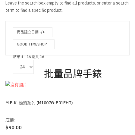
Leave the search box empty to find all products, or enter a search
term to find a specific product.
商品建立日期 -/+
GOOD TIMESHOP
結果 1 - 16 總共 16
批量品牌手錶
M.B.K. 簡約系列 (M1007G-P01EHT)
底價:
$90.00