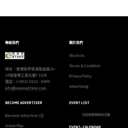
聯絡我們
關於我們
About Us
Terms & Condition
地址：香港新界葵涌葵昌路26-
38號豪華工業大廈F 15/B
Privacy Policy
電話：(+852) 2422 - 8489
Advertising
info@onemalltime.com
BECOME ADVERTISER
EVENT LIST
沒有即將舉辦的活動
Become Advertiser (2)
Previous
Previous
Next
Next
Active Plan
Year
Month
Month
Year
EVENT- CALENDAR